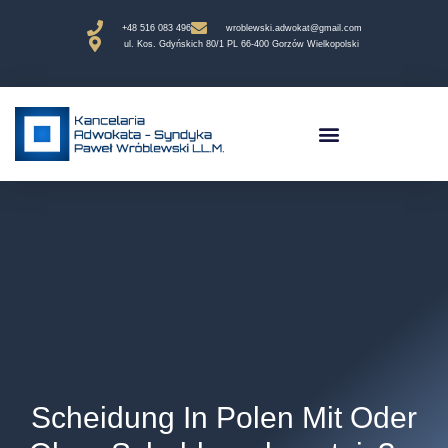
+48 516 083 496
wroblewski.adwokat@gmail.com
ul. Kos. Gdyńskich 80/1 PL 66-400 Gorzów Wielkopolski
Scheidung In Polen Mit Oder