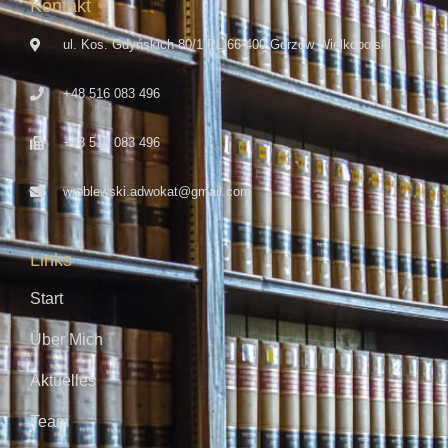
Kontakt
ul. Kos. Gdyńskich 80/1 PL 66-400 Gorzów Wielkopolski
+48 516 083 496
+48 516 083 496
wroblewski.adwokat@gmail.com
Links
Start
Über Mich
Aktuelles
Team