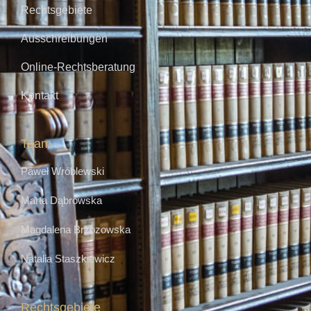
Rechtsgebiete
Ausschreibungen
Online-Rechtsberatung
Kontakt
Team
Paweł Wróblewski
Marta Dąbrowska
Magdalena Brzozowska
Natalia Staszkiewicz
Rechtsgebiete